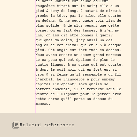
de notre Cabinet est d'une couleur
rougeâtre tirant sur le noir; elle a un
pied & demy de long, & autant de circuit
proche la tête, par le mileu elle courbe
en dedans. On ne peut guère voir rien de
plus solide, & de plus pesant que cette
corne. On en fait des tasses, & j'en ay
une; on les dit être bonnes à guerir
quelques maladies, j'ay aussi un des
ongles de cet animal qui en a 5 à chaque
pied. Cet ongle est fort rude en dedans.
Nous avons encore un assez grand morceau
de sa peau qui est épaisse de plus de
quatre lignes, & sa queue qui est courte,
& dont le poil noir qui en fort est si
gros & si ferme qu’il ressemble à du fil
d’archal. Le rhinoceros a pour ennemy
capital l’Elephant; lors qu’ils se
battent ensemble, il se renverse sous le
ventre de l’Elephant pour le percer avec
cette corne qu’il porte au dessus du
museau.
Related references