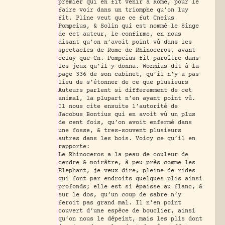
prémier qui en fit venir à Rome, pour le
faire voir dans un triomphe qu’on luy
fit. Pline veut que ce fut Cneius
Pompeius, & Solin qui est nommé le Singe
de cet auteur, le confirme, en nous
disant qu’on n’avoit point vû dans les
spectacles de Rome de Rhinoceros, avant
celuy que Cn. Pompeius fit paroître dans
les jeux qu’il y donna. Wormius dit à la
page 336 de son cabinet, qu’il n’y a pas
lieu de s’étonner de ce que plusieurs
Auteurs parlent si differemment de cet
animal, la plupart n’en ayant point vû.
Il nous cite ensuite l’autorité de
Jacobus Bontius qui en avoit vû un plus
de cent fois, qu’on avoit enfermé dans
une fosse, & tres-souvent plusieurs
autres dans les bois. Voicy ce qu’il en
rapporte:
Le Rhinoceros a la peau de couleur de
cendre & noirâtre, à peu près comme les
Elephant, je veux dire, pleine de rides
qui font par endroits quelques plis ainsi
profonds; elle est si épaisse au flanc, &
sur le dos, qu’un coup de sabre n’y
feroit pas grand mal. Il n’en point
couvert d’une espèce de bouclier, ainsi
qu’on nous le dépeint, mais les plis dont