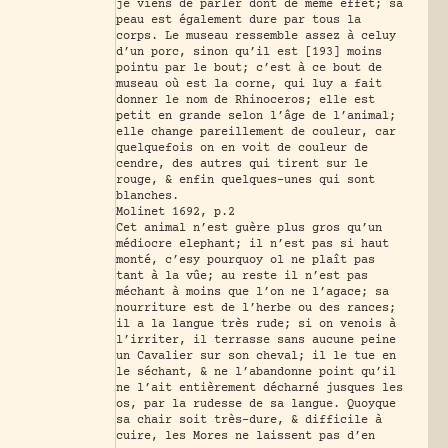
je viens de parler dont de même effet; sa
peau est également dure par tous la
corps. Le museau ressemble assez à celuy
d’un porc, sinon qu’il est [193] moins
pointu par le bout; c’est à ce bout de
museau où est la corne, qui luy a fait
donner le nom de Rhinoceros; elle est
petit en grande selon l’âge de l’animal;
elle change pareillement de couleur, car
quelquefois on en voit de couleur de
cendre, des autres qui tirent sur le
rouge, & enfin quelques-unes qui sont
blanches.
Molinet 1692, p.2
Cet animal n’est guère plus gros qu’un
médiocre elephant; il n’est pas si haut
monté, c’esy pourquoy ol ne plaît pas
tant à la vûe; au reste il n’est pas
méchant à moins que l’on ne l’agace; sa
nourriture est de l’herbe ou des rances;
il a la langue très rude; si on venois à
l’irriter, il terrasse sans aucune peine
un Cavalier sur son cheval; il le tue en
le séchant, & ne l’abandonne point qu’il
ne l’ait entièrement décharné jusques les
os, par la rudesse de sa langue. Quoyque
sa chair soit très-dure, & difficile à
cuire, les Mores ne laissent pas d’en