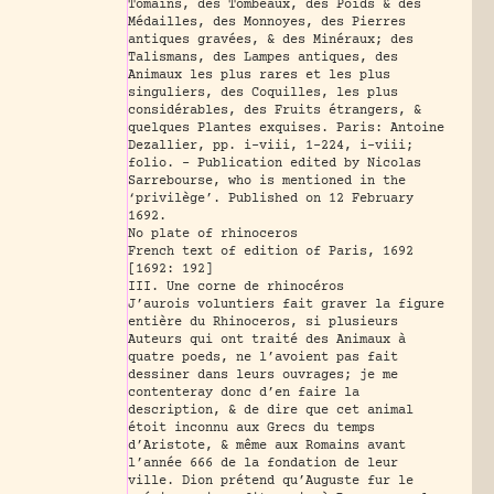
Tomains, des Tombeaux, des Poids & des
Médailles, des Monnoyes, des Pierres
antiques gravées, & des Minéraux; des
Talismans, des Lampes antiques, des
Animaux les plus rares et les plus
singuliers, des Coquilles, les plus
considérables, des Fruits étrangers, &
quelques Plantes exquises. Paris: Antoine
Dezallier, pp. i-viii, 1-224, i-viii;
folio. - Publication edited by Nicolas
Sarrebourse, who is mentioned in the
‘privilège’. Published on 12 February
1692.
No plate of rhinoceros
French text of edition of Paris, 1692
[1692: 192]
III. Une corne de rhinocéros
J’aurois voluntiers fait graver la figure
entière du Rhinoceros, si plusieurs
Auteurs qui ont traité des Animaux à
quatre poeds, ne l’avoient pas fait
dessiner dans leurs ouvrages; je me
contenteray donc d’en faire la
description, & de dire que cet animal
étoit inconnu aux Grecs du temps
d’Aristote, & même aux Romains avant
l’année 666 de la fondation de leur
ville. Dion prétend qu’Auguste fur le