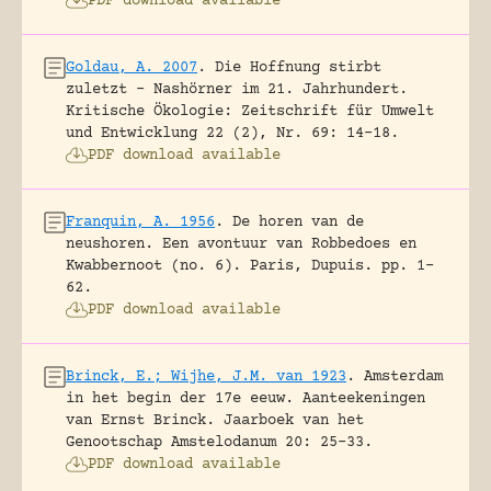
PDF download available
Goldau, A. 2007
.
Die Hoffnung stirbt
zuletzt – Nashörner im 21. Jahrhundert.
Kritische Ökologie: Zeitschrift für Umwelt
und Entwicklung 22 (2), Nr. 69: 14-18.
PDF download available
Franquin, A. 1956
.
De horen van de
neushoren. Een avontuur van Robbedoes en
Kwabbernoot (no. 6).
Paris, Dupuis.
pp. 1-
62.
PDF download available
Brinck, E.; Wijhe, J.M. van 1923
.
Amsterdam
in het begin der 17e eeuw. Aanteekeningen
van Ernst Brinck.
Jaarboek van het
Genootschap Amstelodanum 20: 25-33.
PDF download available