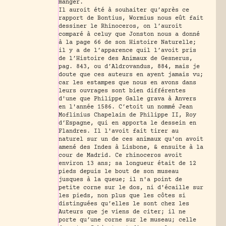
manger.
Il auroit été à souhaiter qu’après ce
rapport de Bontius, Wormius nous eût fait
dessiner le Rhinoceros, on l’auroit
comparé à celuy que Jonston nous a donné
à la page 66 de son Histoire Naturelle;
il y a de l’apparence quil l’avoit pris
de l’Histoire des Animaux de Gesnerus,
pag. 843, ou d’Aldrovandus, 884, mais je
doute que ces auteurs en ayent jamais vu;
car les estampes que nous en avons dans
leurs ouvrages sont bien différentes
d'une que Philippe Galle grava à Anvers
en l'année 1586. C’etoit un nommé Jean
Moflinius Chapelain de Philippe II, Roy
d’Espagne, qui en apporta le dessein en
Flandres. Il l'avoit fait tirer au
naturel sur un de ces animaux qu'on avoit
amené des Indes à Lisbone, & ensuite à la
cour de Madrid. Ce rhinoceros avoit
environ 13 ans; sa longueur était de 12
pieds depuis le bout de son museau
jusques à la queue; il n'a point de
petite corne sur le dos, ni d'écaille sur
les pieds, non plus que les côtes si
distinguées qu’elles le sont chez les
Auteurs que je viens de citer; il ne
porte qu’une corne sur le museau; celle