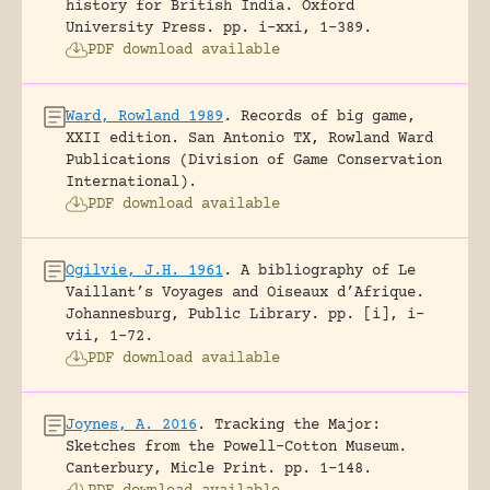
history for British India.
Oxford
University Press.
pp. i-xxi, 1-389.
PDF download available
Ward, Rowland 1989
.
Records of big game,
XXII edition.
San Antonio TX, Rowland Ward
Publications (Division of Game Conservation
International).
PDF download available
Ogilvie, J.H. 1961
.
A bibliography of Le
Vaillant’s Voyages and Oiseaux d’Afrique.
Johannesburg, Public Library.
pp. [i], i-
vii, 1-72.
PDF download available
Joynes, A. 2016
.
Tracking the Major:
Sketches from the Powell-Cotton Museum.
Canterbury, Micle Print.
pp. 1-148.