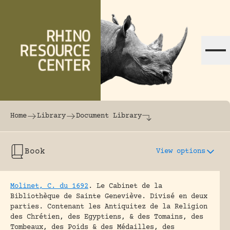
Skip to content
The world's largest online rhinoceros librar
Home
Library
Document Library
Book
View options
Molinet, C. du 1692
.
Le Cabinet de la
Bibliothèque de Sainte Geneviève. Divisé en deux
parties. Contenant les Antiquitez de la Religion
des Chrétien, des Egyptiens, & des Tomains, des
Tombeaux, des Poids & des Médailles, des