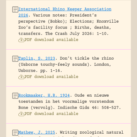
International Rhino Keeper Association
2026
.
Various notes: President’s
perspective (Bobko); Elections; Knoxville
Zoo’s facility focus ; Births, deaths,
transfers.
The Crash July 2026: 1-10.
PDF download available
Taplin, S. 2023
.
Don’t tickle the rhino
(Usborne touchy-feely sounds).
London,
Usborne.
pp. 1-16.
PDF download available
Rookmaaker, H.R. 1924
.
Oude en nieuwe
toestanden in het voormalige vorstendom
Bone (vervolg).
Indische Gids 46: 508-527.
PDF download available
Mathew, J. 2025
.
Writing zoological natural