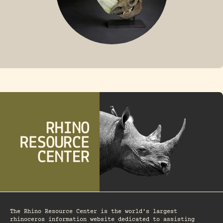
FOSSIL RHINO
The Rhino Resource Center is the world's largest
rhinoceros information website dedicated to assisting