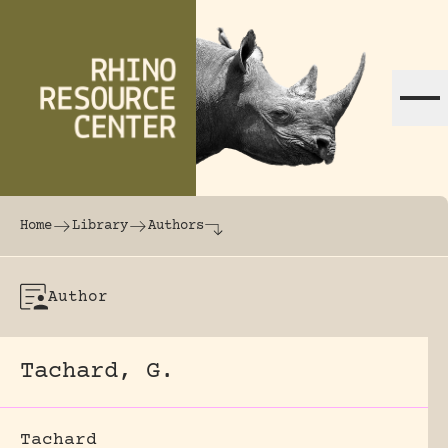
Skip to content
The world's largest online rhinoceros librar
Home
Library
Authors
Author
Tachard, G.
Tachard